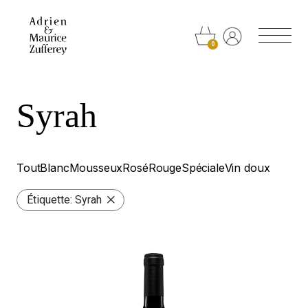
Panneau de gestion des cookies
0
Syrah
Tout
Blanc
Mousseux
Rosé
Rouge
Spéciale
Vin doux
Étiquette:
Syrah