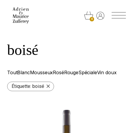
Panneau de gestion des cookies
0
boisé
Tout
Blanc
Mousseux
Rosé
Rouge
Spéciale
Vin doux
Étiquette:
boisé