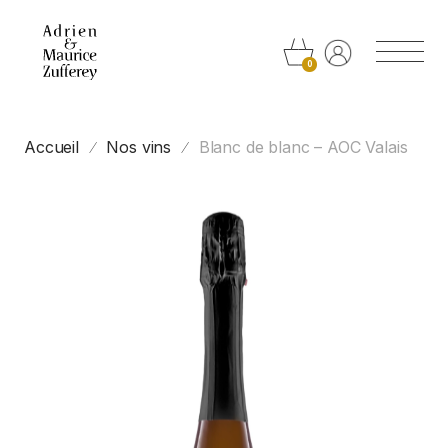
Panneau de gestion des cookies
0
Accueil
Nos vins
Blanc de blanc – AOC Valais
/
/